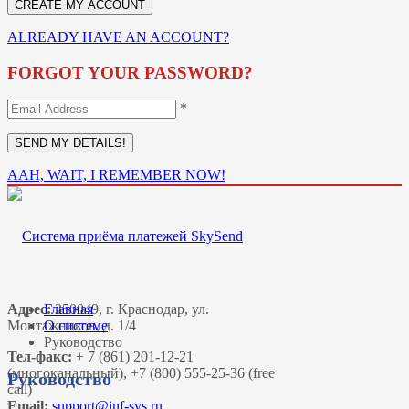
ALREADY HAVE AN ACCOUNT?
FORGOT YOUR PASSWORD?
*
AAH, WAIT, I REMEMBER NOW!
Адрес:
Главная
350049, г. Краснодар, ул.
Монтажников, д. 1/4
О системе
Руководство
Тел-факс:
+ 7 (861) 201-12-21
(многоканальный), +7 (800) 555-25-36 (free
Руководство
call)
Email: