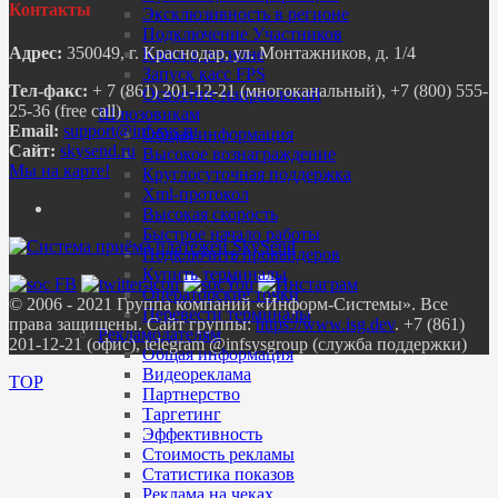
Контакты
Эксклюзивность в регионе
Подключение Участников
Адрес:
350049, г. Краснодар, ул. Монтажников, д. 1/4
Касса в регионе
Запуск касс FPS
Тел-факс:
+ 7 (861) 201-12-21 (многоканальный), +7 (800) 555-
Освоение направлений
25-36 (free call)
Шлюзовикам
Email:
Общая информация
Сайт:
skysend.ru
Высокое вознаграждение
Мы на карте!
Круглосуточная поддержка
Xml-протокол
Высокая скорость
Быстрое начало работы
Подключить провайдеров
Купить терминалы
Операторские точки
© 2006 - 2021 Группа компаний «Информ-Системы». Все
Перевести терминалы
права защищены. Сайт группы:
https://www.isg.dev
. +7 (861)
Рекламодателям
201-12-21 (офис), telegram @infsysgroup (служба поддержки)
Общая информация
Видеореклама
TOP
Партнерство
Таргетинг
Эффективность
Стоимость рекламы
Статистика показов
Реклама на чеках