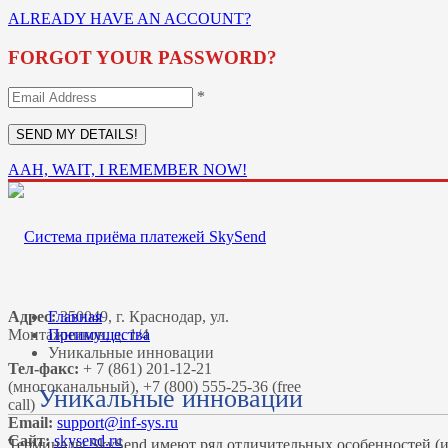
ALREADY HAVE AN ACCOUNT?
FORGOT YOUR PASSWORD?
*
AAH, WAIT, I REMEMBER NOW!
Адрес:
Главная
350049, г. Краснодар, ул.
Монтажников, д. 1/4
Преимущества
Уникальные инновации
Тел-факс:
+ 7 (861) 201-12-21
(многоканальный), +7 (800) 555-25-36 (free
Уникальные инновации
call)
Email:
Сайт:
skysend.ru
Терминалы SkySend имеют ряд отличительных особенностей (и