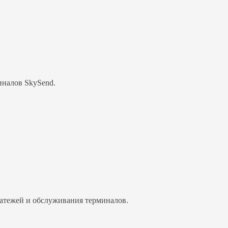
иналов SkySend.
атежей и обслуживания терминалов.