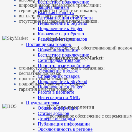
Бесплатное подключение
широкий набор параметров трансляции;
Защита данных
сервис просмотра статистики показов;
Высокая скорость
выплата вознаграждения агенту;
Автоматизация отчётности
отсутствие раздражения плательщиков.
Подключение к SkySend
Подключение к Finger
Ключевое партнёрство
SkyMarket
Размещение терминалов
Поставщикам товаров
Проект SkySend, обеспечивающий возможн
Общая информация
Бесплатное подключение
Преимущества SkyMarket:
Сеть продаж товаров
Простота взаимодействия
стоимость товаров ниже, чем в магазинах;
Увеличение продаж
бесплатная доставка;
Справочник товаров
простота заказа товаров;
Подключение к SkySend
подробный справочник товаров;
Подключение к Finger
гарантия качества товаров.
Работа в кабинете
Интеграция по XML
Представителям
ПО 5-го поколения
Общая информация
Статьи доходов
Программное обеспечение с современным
Дилерские скидки
Публикация информации
Эксклюзивность в регионе