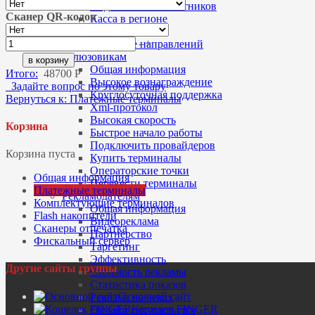
Подключение Участников
Сканер QR-кодов
Касса в регионе
Запуск касс FPS
-
+
Освоение направлений
Шлюзовикам
Общая информация
Итого:
48700 Р
Высокое вознаграждение
Задайте вопрос по этому товару
Круглосуточная поддержка
Вернуться к: Платежные терминалы
Xml-протокол
Высокая скорость
Корзина
Быстрое начало работы
Подключить провайдеров
Корзина пуста
Купить терминалы
Операторские точки
Общая информация
Перевести терминалы
Платежные терминалы
Рекламодателям
Комплектующие терминалов
Общая информация
Flash накопители
Видеореклама
Сканеры отпечатка
Партнерство
Фискальный сервер
Таргетинг
Эффективность
Другие сайты группы
Стоимость рекламы
Статистика показов
Основной сайт
Реклама на чеках
Кошелек FINGER
Онлайн смс-рассылка