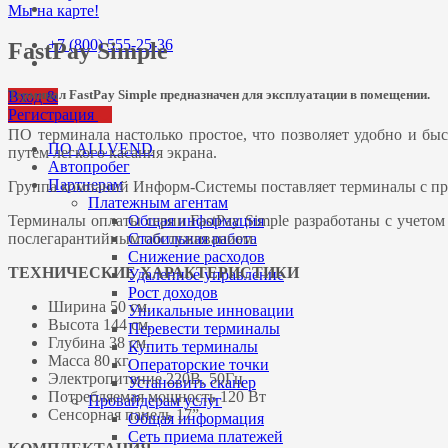
Мы на карте!
+7 (800) 555-25-36
FastPay Simple
Терминал FastPay Simple предназначен для эксплуатации в помещении.
Вход &
Регистрация
ПО терминала настолько простое, что позволяет удобно и бы
ПО ALLVEND
путем легкого касания экрана.
Автопробег
Партнерам
Группа компаний Информ-Системы поставляет терминалы с пр
Платежным агентам
Терминалы оплаты серии FastPay Simple разработаны с учето
Общая информация
послегарантийным обслуживанием.
Стабильная работа
Снижение расходов
ТЕХНИЧЕСКИЕ ХАРАКТЕРИСТИКИ
Удаленное управление
Рост доходов
Ширина 50 см.
Уникальные инновации
Высота 144 см.
Перевести терминалы
Глубина 38 см.
Купить терминалы
Масса 80 кг.
Операторские точки
Электропитание 220В, 50Гц
Установить сканер
Потребляемая мощность 120 Вт
Провайдерам услуг
Сенсорная панель 17”
Общая информация
Сеть приема платежей