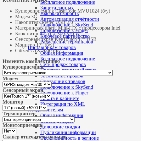
КОМПЛЕКТАЦИЯ
Бесплатное подключение
Защита данных
Купюроприемник CashCode MVU1024 (б/у)
Высокая скорость
Модем 3G
Автоматизация отчётности
Накопитель Pretec USB 2.0
Подключение к SkySend
Материнская плата Mini-ITX с процессором Intel
Подключение к Finger
Блок питания ATX 300-350 W
Ключевое партнёрство
Сенсорный экран KeeToutch 17" USB
Размещение терминалов
Монитор 17” (б/у)
Поставщикам товаров
Citizen CTS-2000 (б/у)
Общая информация
Бесплатное подключение
Изменить комплектацию
Сеть продаж товаров
Купюроприемник
Простота взаимодействия
Увеличение продаж
Модем
Справочник товаров
Подключение к SkySend
Сенсорный экран
Подключение к Finger
Работа в кабинете
Монитор
Интеграция по XML
Представителям
Термопринтер
Общая информация
Статьи доходов
Монетоприемник
Дилерские скидки
Публикация информации
Сканер отпечатков пальцев
Эксклюзивность в регионе