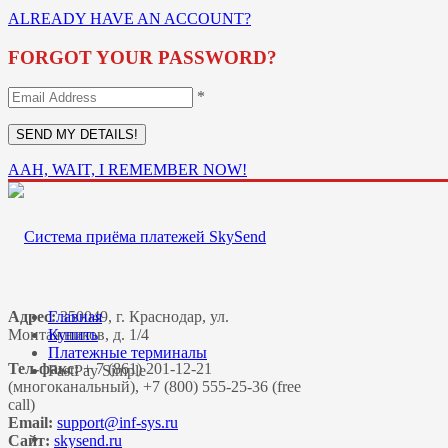
ALREADY HAVE AN ACCOUNT?
FORGOT YOUR PASSWORD?
*
AAH, WAIT, I REMEMBER NOW!
Адрес:
Главная
350049, г. Краснодар, ул.
Монтажников, д. 1/4
Купить
Платежные терминалы
Тел-факс:
+ 7 (861) 201-12-21
FastPay Simple
(многоканальный), +7 (800) 555-25-36 (free
call)
Email:
Сайт:
skysend.ru