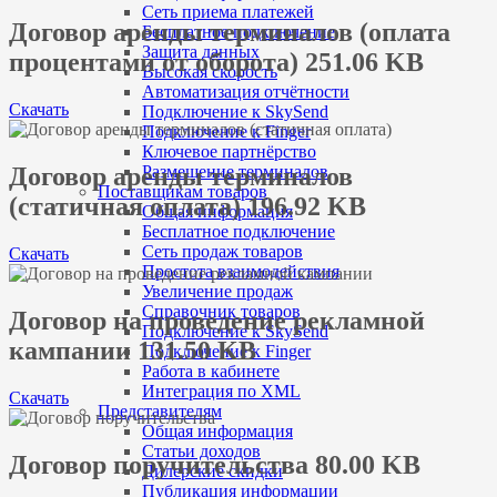
Сеть приема платежей
Договор аренды терминалов (оплата
Бесплатное подключение
Защита данных
процентами от оборота) 251.06 KB
Высокая скорость
Автоматизация отчётности
Скачать
Подключение к SkySend
Подключение к Finger
Ключевое партнёрство
Договор аренды терминалов
Размещение терминалов
Поставщикам товаров
(статичная оплата) 196.92 KB
Общая информация
Бесплатное подключение
Сеть продаж товаров
Скачать
Простота взаимодействия
Увеличение продаж
Справочник товаров
Договор на проведение рекламной
Подключение к SkySend
кампании 131.50 KB
Подключение к Finger
Работа в кабинете
Интеграция по XML
Скачать
Представителям
Общая информация
Статьи доходов
Договор поручительства 80.00 KB
Дилерские скидки
Публикация информации