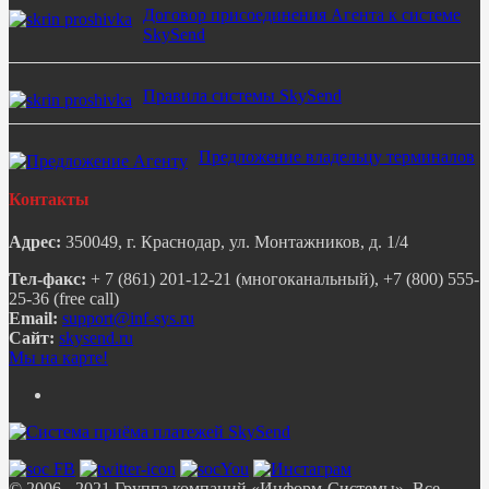
Договор присоединения Агента к системе
SkySend
Правила системы SkySend
Предложение владельцу терминалов
Контакты
Адрес:
350049, г. Краснодар, ул. Монтажников, д. 1/4
Тел-факс:
+ 7 (861) 201-12-21 (многоканальный), +7 (800) 555-
25-36 (free call)
Email:
Сайт:
skysend.ru
Мы на карте!
© 2006 - 2021 Группа компаний «Информ-Системы». Все