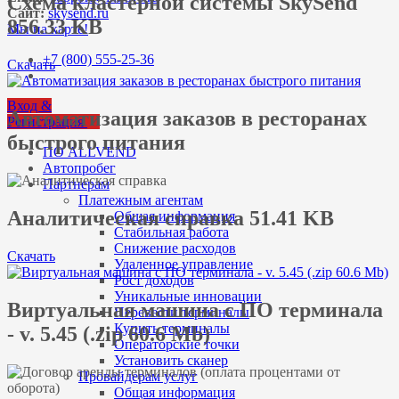
Cхема кластерной системы SkySend
Сайт:
skysend.ru
856.33 KB
Мы на карте!
+7 (800) 555-25-36
Скачать
Вход &
Автоматизация заказов в ресторанах
Регистрация
быстрого питания
ПО ALLVEND
Автопробег
Партнерам
Платежным агентам
Аналитическая справка 51.41 KB
Общая информация
Стабильная работа
Снижение расходов
Скачать
Удаленное управление
Рост доходов
Уникальные инновации
Виртуальная машина с ПО терминала
Перевести терминалы
Купить терминалы
- v. 5.45 (.zip 60.6 Mb)
Операторские точки
Установить сканер
Провайдерам услуг
Общая информация