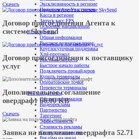
Эксклюзивность в регионе
Скачать
Подключение Участников
Касса в регионе
Запуск касс FPS
Договор присоединения Агента к
Освоение направлений
системе SkySend
Шлюзовикам
Общая информация
Высокое вознаграждение
Круглосуточная поддержка
Xml-протокол
Договор присоединения к поставщику
Высокая скорость
услуг
Быстрое начало работы
Подключить провайдеров
Купить терминалы
Операторские точки
Перевести терминалы
Дополнительное соглашение
Рекламодателям
Общая информация
овердрафт 66.00 KB
Видеореклама
Партнерство
Скачать
Таргетинг
Эффективность
Стоимость рекламы
Заявка на получение овердрафта 52.71
Статистика показов
Реклама на чеках