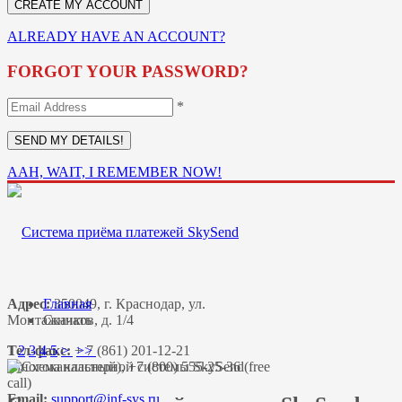
ALREADY HAVE AN ACCOUNT?
FORGOT YOUR PASSWORD?
*
AAH, WAIT, I REMEMBER NOW!
Адрес:
Главная
350049, г. Краснодар, ул.
Монтажников, д. 1/4
Скачать
Тел-факс:
1
2
3
4
5
>
+ 7 (861) 201-12-21
>>
(многоканальный), +7 (800) 555-25-36 (free
call)
Email: