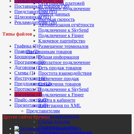
Провайдерам услуг (41)
Сеть приема платежей
Поставщикам товаров (36)
Бесплатное подключение
Представителям (95)
Защита данных
Шлюзовикам (61)
Высокая скорость
Рекламодателям (26)
Автоматизация отчётности
Подключение к SkySend
Типы файлов
Подключение к Finger
Ключевое партнёрство
Графика (3)
Размещение терминалов
Правила (2)
Поставщикам товаров
Брошюры (0)
Общая информация
Программы (0)
Бесплатное подключение
Договоры (3)
Сеть продаж товаров
Схемы (1)
Простота взаимодействия
Инструкции (0)
Увеличение продаж
Предложения (12)
Справочник товаров
Протокол (1)
Подключение к SkySend
Логотипы (4)
Подключение к Finger
Прайс-листы (3)
Работа в кабинете
Презентации (8)
Интеграция по XML
Представителям
Общая информация
Другие сайты группы
Статьи доходов
Дилерские скидки
Основной сайт
Публикация информации
Кошелек FINGER