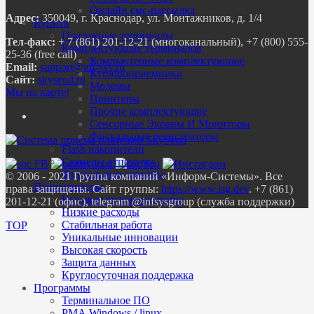
Онлайн смс-рассылка
Адрес:
350049, г. Краснодар, ул. Монтажников, д. 1/4
Купить
Платежные терминалы
Тел-факс:
+ 7 (861) 201-12-21 (многоканальный), +7 (800) 555-
Комплектующие терминалов
25-36 (free call)
Компьютерные комплектующие
Email:
Купюроприемники
Сайт:
skysend.ru
Модемы
Мы на карте!
Принтеры
Прочие комплектующие
Сенсорные Экраны И Мониторы
Фискальные регистраторы
Flash накопители
Сканеры отпечатка
Фискальные серверы
© 2006 - 2021 Группа компаний «Информ-Системы». Все
Преимущества
права защищены. Сайт группы:
https://www.isg.dev
. +7 (861)
Высокое вознаграждение
201-12-21 (офис), telegram @infsysgroup (служба поддержки)
Низкие расходы
Стабильная работа
TOP
Уникальные инновации
Высокая скорость
Защита данных
Круглосуточная поддержка
Программы
Терминальное ПО
РМА Windows / linux