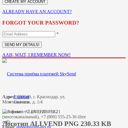
ALREADY HAVE AN ACCOUNT?
FORGOT YOUR PASSWORD?
*
AAH, WAIT, I REMEMBER NOW!
Адрес:
Главная
350049, г. Краснодар, ул.
Монтажников, д. 1/4
Скачать
Тел-факс:
+ 7 (861) 201-12-21
(многоканальный), +7 (800) 555-25-36 (free
call)
Логотип ALLVEND PNG 230.33 KB
Email: