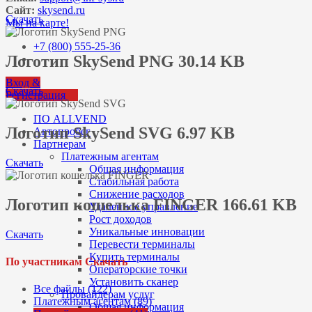
Сайт:
skysend.ru
Скачать
Мы на карте!
+7 (800) 555-25-36
Логотип SkySend PNG 30.14 KB
Вход &
Скачать
Регистрация
ПО ALLVEND
Логотип SkySend SVG 6.97 KB
Автопробег
Партнерам
Платежным агентам
Скачать
Общая информация
Стабильная работа
Снижение расходов
Логотип кошелька FINGER 166.61 KB
Удаленное управление
Рост доходов
Уникальные инновации
Скачать
Перевести терминалы
Купить терминалы
По участникам Скачать
Операторские точки
Установить сканер
Все файлы (122)
Провайдерам услуг
Платежным агентам (89)
Общая информация