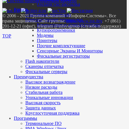
Онлайн смс-рассылка
Купить
Платежные терминалы
© 2006 - 2021 Группа компаний «Информ-Системы». Все
Комплектующие терминалов
права защищены. Сайт группы:
https://www.isg.dev
. +7 (861)
Компьютерные комплектующие
201-12-21 (офис), telegram @infsysgroup (служба поддержки)
Купюроприемники
Модемы
TOP
Принтеры
Прочие комплектующие
Сенсорные Экраны И Мониторы
Фискальные регистраторы
Flash накопители
Сканеры отпечатка
Фискальные серверы
Преимущества
Высокое вознаграждение
Низкие расходы
Стабильная работа
Уникальные инновации
Высокая скорость
Защита данных
Круглосуточная поддержка
Программы
Терминальное ПО
РМА Windows / linux