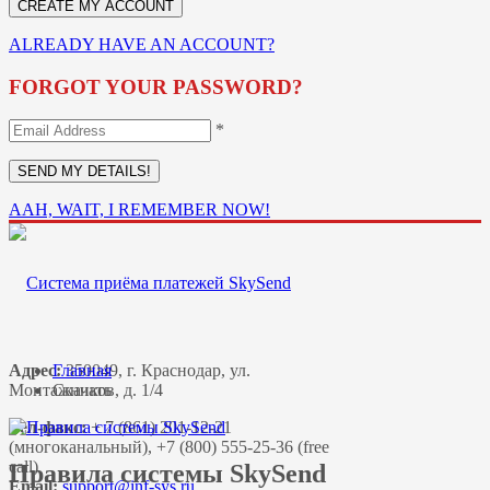
ALREADY HAVE AN ACCOUNT?
FORGOT YOUR PASSWORD?
*
AAH, WAIT, I REMEMBER NOW!
Адрес:
Главная
350049, г. Краснодар, ул.
Монтажников, д. 1/4
Скачать
Тел-факс:
+ 7 (861) 201-12-21
(многоканальный), +7 (800) 555-25-36 (free
call)
Правила системы SkySend
Email: