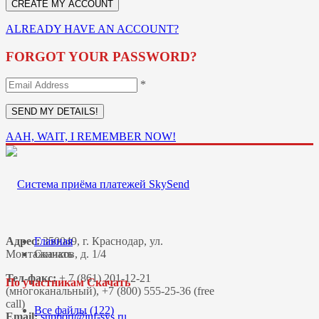
ALREADY HAVE AN ACCOUNT?
FORGOT YOUR PASSWORD?
*
AAH, WAIT, I REMEMBER NOW!
Адрес:
Главная
350049, г. Краснодар, ул.
Монтажников, д. 1/4
Скачать
Тел-факс:
+ 7 (861) 201-12-21
По участникам Скачать
(многоканальный), +7 (800) 555-25-36 (free
call)
Все файлы (122)
Email: