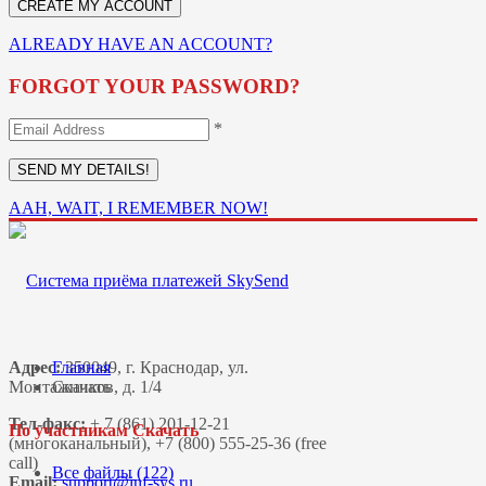
ALREADY HAVE AN ACCOUNT?
FORGOT YOUR PASSWORD?
*
AAH, WAIT, I REMEMBER NOW!
Адрес:
Главная
350049, г. Краснодар, ул.
Монтажников, д. 1/4
Скачать
Тел-факс:
+ 7 (861) 201-12-21
По участникам Скачать
(многоканальный), +7 (800) 555-25-36 (free
call)
Все файлы (122)
Email: