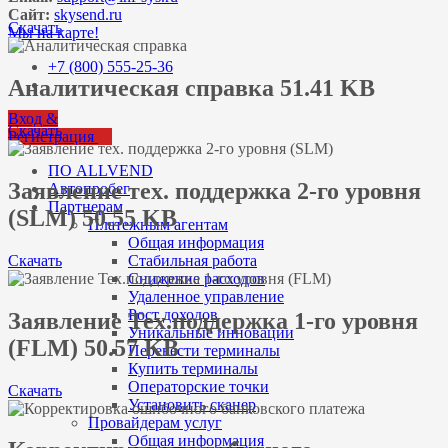
Сайт:
skysend.ru
Скачать
Мы на карте!
+7 (800) 555-25-36
Аналитическая справка 51.41 KB
Вход &
Скачать
Регистрация
ПО ALLVEND
Заявление тех. поддержка 2-го уровня
Автопробег
Партнерам
(SLM) 50.55 KB
Платежным агентам
Общая информация
Скачать
Стабильная работа
Снижение расходов
Удаленное управление
Рост доходов
Заявление Тех.поддержка 1-го уровня
Уникальные инновации
(FLM) 50.57 KB
Перевести терминалы
Купить терминалы
Операторские точки
Скачать
Установить сканер
Провайдерам услуг
Общая информация