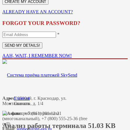
ALREADY HAVE AN ACCOUNT?
FORGOT YOUR PASSWORD?
*
AAH, WAIT, I REMEMBER NOW!
Адрес:
Главная
350049, г. Краснодар, ул.
Монтажников, д. 1/4
Скачать
Тел-факс:
+ 7 (861) 201-12-21
(многоканальный), +7 (800) 555-25-36 (free
call)
Анализ работы терминала 51.03 KB
Email: