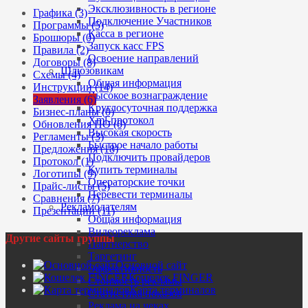
Эксклюзивность в регионе
Графика (3)
Подключение Участников
Программы (5)
Касса в регионе
Брошюры (0)
Запуск касс FPS
Правила (2)
Освоение направлений
Договоры (8)
Шлюзовикам
Схемы (4)
Общая информация
Инструкции (14)
Высокое вознаграждение
Заявления (6)
Круглосуточная поддержка
Бизнес-планы (0)
Xml-протокол
Обновления ПО (0)
Высокая скорость
Регламенты (3)
Быстрое начало работы
Предложения (18)
Подключить провайдеров
Протокол (1)
Купить терминалы
Логотипы (9)
Операторские точки
Прайс-листы (5)
Перевести терминалы
Сравнения (7)
Рекламодателям
Презентации (11)
Общая информация
Видеореклама
Другие сайты группы
Партнерство
Таргетинг
Основной сайт
Эффективность
Кошелек FINGER
Стоимость рекламы
Карта терминалов
Статистика показов
Реклама на чеках