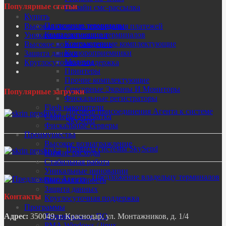
Популярные статьи
Онлайн смс-рассылка
Купить
Платежные терминалы
Высокая скорость проведения платежей
Комплектующие терминалов
Уникальные инновации
Компьютерные комплектующие
Высокое вознаграждение
Купюроприемники
Защита данных
Модемы
Круглосуточная поддержка
Принтеры
Прочие комплектующие
Сенсорные Экраны И Мониторы
Популярные загрузки
Фискальные регистраторы
Flash накопители
Договор присоединения Агента к системе
Сканеры отпечатка
SkySend
Фискальные серверы
Преимущества
Высокое вознаграждение
Правила системы SkySend
Низкие расходы
Стабильная работа
Уникальные инновации
Предложение владельцу терминалов
Высокая скорость
Защита данных
Контакты
Круглосуточная поддержка
Программы
Терминальное ПО
Адрес:
350049, г. Краснодар, ул. Монтажников, д. 1/4
РМА Windows / linux