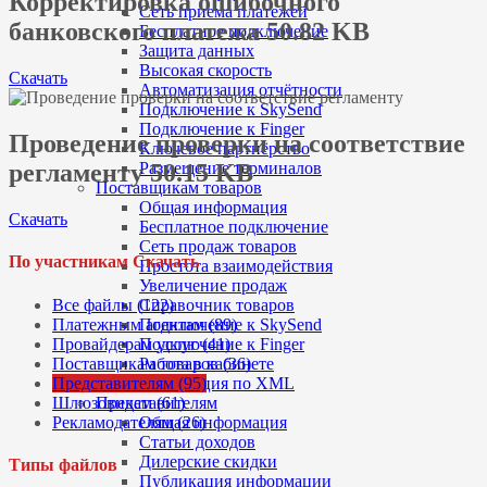
Корректировка ошибочного
Сеть приема платежей
банковского платежа 50.82 KB
Бесплатное подключение
Защита данных
Высокая скорость
Скачать
Автоматизация отчётности
Подключение к SkySend
Подключение к Finger
Проведение проверки на соответствие
Ключевое партнёрство
регламенту 50.15 KB
Размещение терминалов
Поставщикам товаров
Общая информация
Скачать
Бесплатное подключение
Сеть продаж товаров
По участникам Скачать
Простота взаимодействия
Увеличение продаж
Все файлы (122)
Справочник товаров
Платежным агентам (89)
Подключение к SkySend
Провайдерам услуг (41)
Подключение к Finger
Поставщикам товаров (36)
Работа в кабинете
Представителям (95)
Интеграция по XML
Шлюзовикам (61)
Представителям
Рекламодателям (26)
Общая информация
Статьи доходов
Дилерские скидки
Типы файлов
Публикация информации